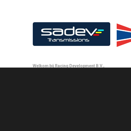
Welkom bij Racing Development B.V.,
Racing Development B.V. is een bedrijf gespecialiseer
Racing Development B.V. is hèt adres voor de nader 
Sportieve groet,
André van der Burg