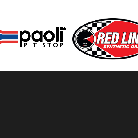
d op het gebied van autosport.
genoemde producten en diensten.